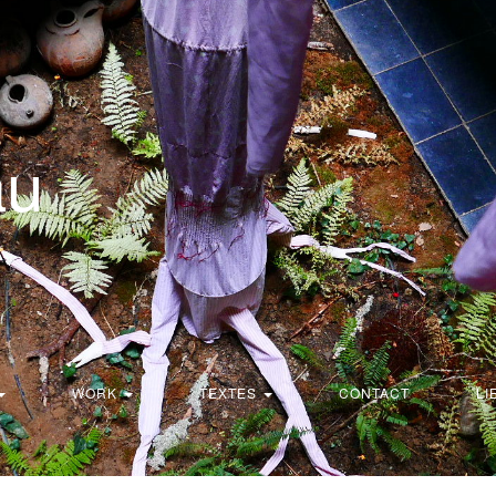
au
WORK
TEXTES
CONTACT
LI